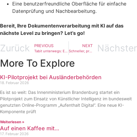
Eine benutzerfreundliche Oberfläche für einfache
Datenprüfung und Nachbearbeitung.
Bereit, Ihre Dokumentenverarbeitung mit KI auf das
nächste Level zu bringen?
Let’s go!
Zurück
Nächster
PREVIOUS
NEXT
Tabit unterwegs: Eindrücke von der DMEA und der Transform – Zukunft, KI & neue Verbindungen
Schneller, präziser, kundenorientierter: Wie VLMate die Finanzwelt transformiert
More To Explore
KI-Pilotprojekt bei Ausländerbehörden
18. Februar 2026
Es ist so weit: Das Innenministerium Brandenburg startet ein
Pilotprojekt zum Einsatz von Künstlicher Intelligenz im bundesweit
genutzten Online-Programm „Aufenthalt Digital“. Eine neue KI-
Komponente prüft
Weiterlesen »
Auf einen Kaffee mit…
17. Februar 2026