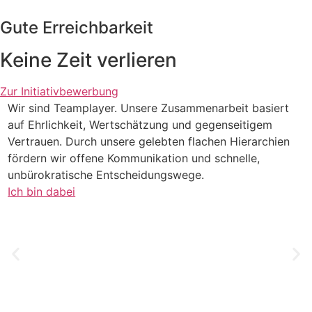
Gute Erreichbarkeit
Keine Zeit verlieren
Zur Initiativbewerbung
Wir sind Teamplayer. Unsere Zusammen­arbeit basiert
W
auf Ehrlichkeit, Wertschätzung und gegenseitigem
P
Vertrauen. Durch unsere gelebten flachen Hierarchien
E
fördern wir offene Kommunikation und schnelle,
m
unbürokratische Entscheidungs­wege.
H
Ich bin dabei
B
t
I